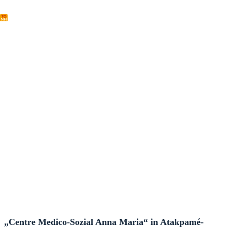
Zum
Inhalt
springen
Atakpamé
„Centre Medico-Sozial Anna Maria“ in Atakpamé-