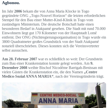
Agbonou.
Im Jahr
2006
bekam die von Anna Maria Klocke in Togo
gegründete ONG „Togo-Nouvel Horizon“ die letzten erforderlichen
Stempel für den Bau einer Mutter-Kind-Klinik in Togo vom
zuständigen Ministerium. Die deutsche Botschaft hatte einen
besonderen Bedarf in Atakpamé gesehen. Die Stadt mit rund 70.000
Einwohnern liegt gut 170 Kilometer von der Hauptstadt Lomé
entfernt. Der ONG (Nichtregierungsorganisation) in Togo wurde ein
3800 Quadratmeter großes Grundstück von der Stadt Atakpamé
notariell überschrieben. Dieses konnten sich die Vereinsvertreter
selbst aussuchen.
Am 28. Februar 2007
war es schließlich so weit: Der Grundstein
zum Bau einer Krankenstation konnte gelegt werden. Am
9.
Dezember 2008
weihte Bischof Nicodéme Barrigah-Benissan mit
vielen Gästen die Krankenstation ein, die den Namen
„Centre
Medico-Sozial ANNA MARIA“
, nach der Vereinsgründerin trägt.