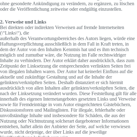
ohne gesonderte Ankündigung zu verändern, zu ergänzen, zu löschen
oder die Veröffentlichung zeitweise oder endgültig einzustellen.
2. Verweise und Links
Bei direkten oder indirekten Verweisen auf fremde Internetseiten
(\“Links\“), die
außerhalb des Verantwortungsbereiches des Autors liegen, würde eine
Haftungsverpflichtung ausschließlich in dem Fall in Kraft treten, in
dem der Autor von den Inhalten Kenntnis hat und es ihm technisch
möglich und zumutbar wäre, die Nutzung im Falle rechtswidriger
Inhalte zu verhindern. Der Autor erklärt daher ausdrücklich, dass zum
Zeitpunkt der Linksetzung die entsprechenden verlinkten Seiten frei
von illegalen Inhalten waren. Der Autor hat keinerlei Einfluss auf die
aktuelle und zukünftige Gestaltung und auf die Inhalte der
gelinkten/verknüpften Seiten. Deshalb distanziert er sich hiermit
ausdrücklich von allen Inhalten aller gelinkten/verknüpften Seiten, die
nach der Linksetzung verändert wurden. Diese Feststellung gilt für alle
innerhalb des eigenen Internetangebotes gesetzten Links und Verweise
sowie für Fremdeinträge in vom Autor eingerichteten Gästebüchern,
Diskussionsforen und Mailinglisten. Für illegale, fehlerhafte oder
unvollständige Inhalte und insbesondere für Schäden, die aus der
Nutzung oder Nichtnutzung solcherart dargebotener Informationen
entstehen, haftet allein der Anbieter der Seite, auf welche verwiesen
wurde, nicht derjenige, der über Links auf die jeweilige