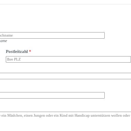
name
Postleitzahl
*