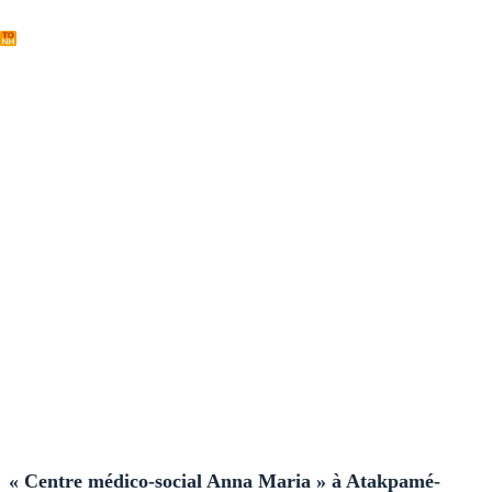
Passer
au
contenu
Centre médical Atakpamé
« Centre médico-social Anna Maria » à Atakpamé-