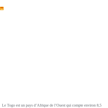
Passer
au
contenu
Le pays
Le Togo est un pays d’Afrique de l’Ouest qui compte environ 8,5