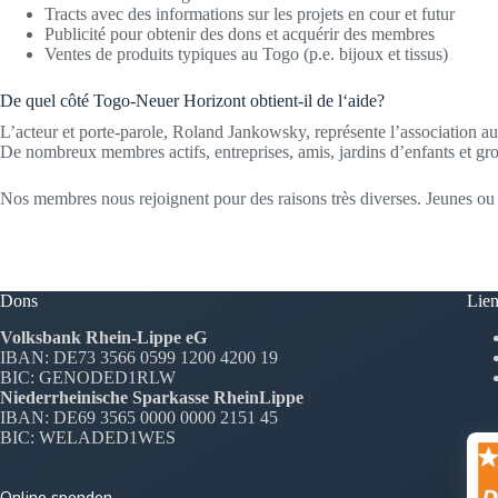
Tracts avec des informations sur les projets en cour et futur
Publicité pour obtenir des dons et acquérir des membres
Ventes de produits typiques au Togo (p.e. bijoux et tissus)
De quel côté Togo-Neuer Horizont obtient-il de l‘aide?
L’acteur et porte-parole, Roland Jankowsky, représente l’association a
De nombreux membres actifs, entreprises, amis, jardins d’enfants et group
Nos membres nous rejoignent pour des raisons très diverses. Jeunes ou 
Dons
Lien
Volksbank Rhein-Lippe eG
IBAN: DE73 3566 0599 1200 4200 19
BIC: GENODED1RLW
Niederrheinische Sparkasse RheinLippe
IBAN: DE69 3565 0000 0000 2151 45
BIC: WELADED1WES
Online spenden