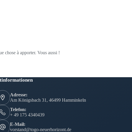
ue chose à apporter. Vous aussi !
tinformationen
Adresse:
Am Königsbach 31, 46499 Hamminkeln
Telefon:
+ 49 175 4340439
E-Mail:
vorstand@togo-neuerhorizont.de