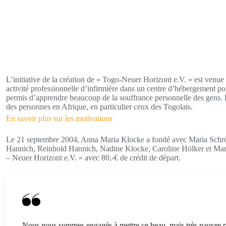
L’initiative de la création de « Togo-Neuer Horizont e.V. » est ven
activité professionnelle d’infirmière dans un centre d’hébergement po
permis d’apprendre beaucoup de la souffrance personnelle des gens. El
des personnes en Afrique, en particulier ceux des Togolais.
En savoir plus sur les motivations
Le 21 septembre 2004, Anna Maria Klocke a fondé avec Maria Schröe
Hannich, Reinhold Hannich, Nadine Klocke, Caroline Hölker et Marc
– Neuer Horizont e.V. » avec 80,-€ de crédit de départ.
Nous nous sommes engagés à mettre ce beau, mais très pauvre p