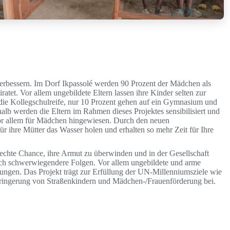
verbessern. Im Dorf Ikpassolé werden 90 Prozent der Mädchen als
ratet. Vor allem ungebildete Eltern lassen ihre Kinder selten zur
die Kollegschulreife, nur 10 Prozent gehen auf ein Gymnasium und
lb werden die Eltern im Rahmen dieses Projektes sensibilisiert und
vor allem für Mädchen hingewiesen. Durch den neuen
 ihre Mütter das Wasser holen und erhalten so mehr Zeit für Ihre
echte Chance, ihre Armut zu überwinden und in der Gesellschaft
och schwerwiegendere Folgen. Vor allem ungebildete und arme
gen. Das Projekt trägt zur Erfüllung der UN-Millenniumsziele wie
ringerung von Straßenkindern und Mädchen-/Frauenförderung bei.