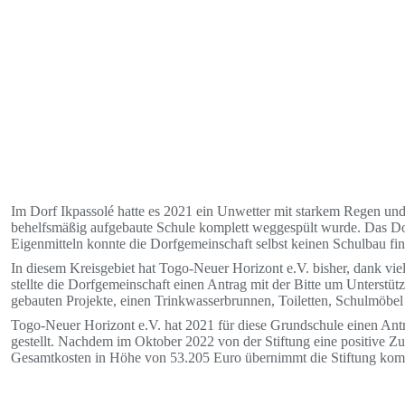
Im Dorf Ikpassolé hatte es 2021 ein Unwetter mit starkem Regen un
behelfsmäßig aufgebaute Schule komplett weggespült wurde. Das Dor
Eigenmitteln konnte die Dorfgemeinschaft selbst keinen Schulbau fin
In diesem Kreisgebiet hat Togo-Neuer Horizont e.V. bisher, dank vi
stellte die Dorfgemeinschaft einen Antrag mit der Bitte um Unterstüt
gebauten Projekte, einen Trinkwasserbrunnen, Toiletten, Schulmöbe
Togo-Neuer Horizont e.V. hat 2021 für diese Grundschule einen Ant
gestellt. Nachdem im Oktober 2022 von der Stiftung eine positive
Gesamtkosten in Höhe von 53.205 Euro übernimmt die Stiftung komp