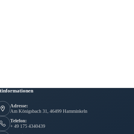
tinformationen
Adresse:
Am Königsbach 31, 46499 Hamminkeln
Telefon:
+ 49 175 4340439