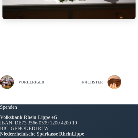
VORHERIGER
NÄCHSTER
Spenden
Volksbank Rhein-Lippe eG
IBAN: DE73 3566 0599 1200 4200 19
BIC: GENODED1RLW
Niederrheinische Sparkasse RheinLippe