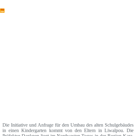
Zum
Inhalt
springen
Kindergarten Liwalpou
Die Initiative und Anfrage für den Umbau des alten Schulgebäudes
in einen Kindergarten kommt von den Eltern in Liwalpou. Die
Präfektur Dankpen liegt im Nordwesten Togos in der Region Kara,