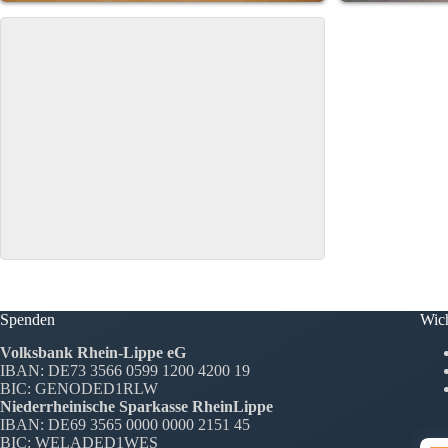
Spenden
Wich
Volksbank Rhein-Lippe eG
IBAN: DE73 3566 0599 1200 4200 19
BIC: GENODED1RLW
Niederrheinische Sparkasse RheinLippe
IBAN: DE69 3565 0000 0000 2151 45
BIC: WELADED1WES