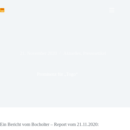
Zum
Inhalt
springen
21. November 2020
Aktuelles
,
Presseartikel
Prominenz für „Togo“
Ein Bericht vom Bocholter – Report vom 21.11.2020: