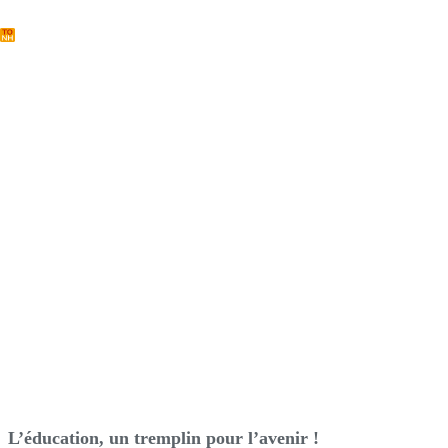
Passer
au
contenu
Jardin d’enfants à Lédjobli-Taa
L’éducation, un tremplin pour l’avenir !