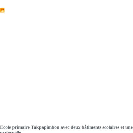
Passer
au
contenu
École primaire Takpapimbou
École primaire Takpapimbou avec deux bâtiments scolaires et une
maternelle